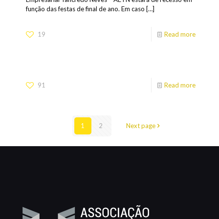
função das festas de final de ano. Em caso
[…]
19
Read more
91
Read more
1
2
Next page