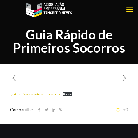
Guia Rápido de
Primeiros Socorros
guia-rapido-de-primeiros-socorros
Baixar
Compartilhe
50