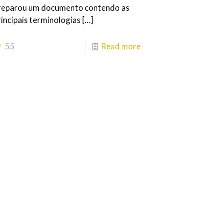
reparou um documento contendo as
rincipais terminologias
[…]
55
Read more