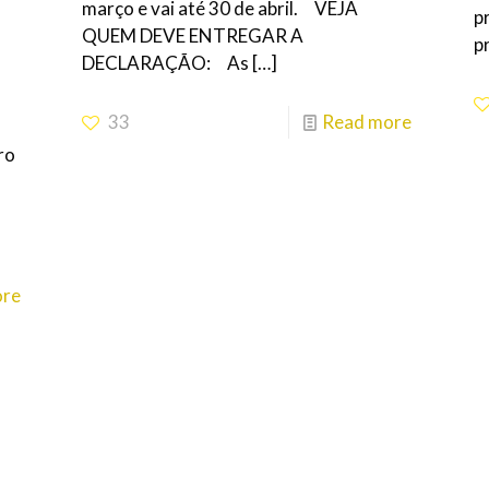
março e vai até 30 de abril. VEJA
p
QUEM DEVE ENTREGAR A
p
DECLARAÇÃO: As
[…]
33
Read more
ro
ore