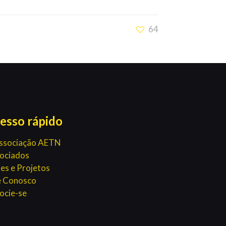
64
esso rápido
ssociação AETN
ociados
es e Projetos
e Conosco
ocie-se