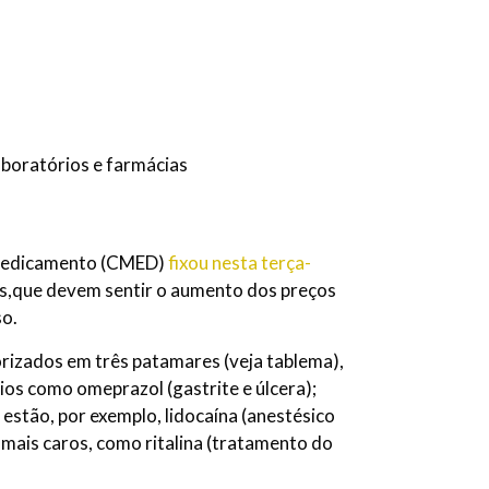
boratórios e farmácias
 Medicamento (CMED)
fixou nesta terça-
s,que devem sentir o aumento dos preços
so.
torizados em três patamares (veja tablema),
dios como omeprazol (gastrite e úlcera);
, estão, por exemplo, lidocaína (anestésico
s mais caros, como ritalina (tratamento do