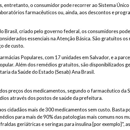
ios, entretanto, o consumidor pode recorrer ao Sistema Únic
laboratórios farmacêuticos ou, ainda, aos descontos e progr
 Brasil, criado pelo governo federal, os consumidores pod
nsiderados essenciais na Atenção Básica. São gratuitos os 
o de custo.
armácias Populares, com 17 unidades em Salvador, e a parce
ular. Além dos remédios gratuitos, são disponibilizados gen
taria da Saúde do Estado (Sesab) Ana Brasil.
 dos preços dos medicamentos, segundo o farmacêutico da S
dios através dos postos de saúde da prefeitura.
aos cidadãos mais de 300 medicamentos sem custo. Basta pos
emédios para mais de 90% das patologias mais comuns nos mun
aldas geriátricas e seringas para insulina [por exemplo]”, a