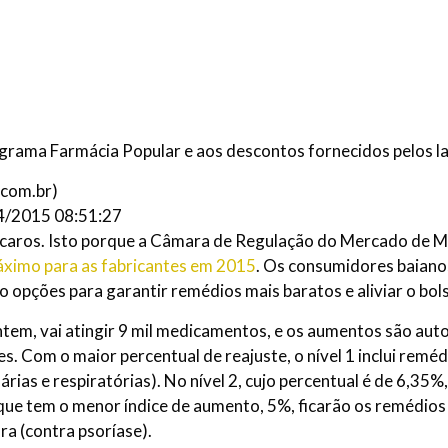
rama Farmácia Popular e aos descontos fornecidos pelos la
.com.br
)
4/2015 08:51:27
s caros. Isto porque a Câmara de Regulação do Mercado de
máximo para as fabricantes em 2015
. Os consumidores baiano
 opções para garantir remédios mais baratos e aliviar o bol
ontem, vai atingir 9 mil medicamentos, e os aumentos são au
es. Com o maior percentual de reajuste, o nível 1 inclui remé
nárias e respiratórias). No nível 2, cujo percentual é de 6,35%
 3, que tem o menor índice de aumento, 5%, ficarão os remédio
ara (contra psoríase).