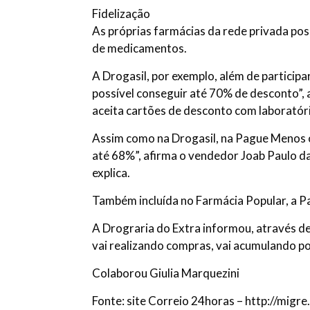
Fidelização
As próprias farmácias da rede privada p
de medicamentos.
A Drogasil, por exemplo, além de partici
possível conseguir até 70% de desconto”,
aceita cartões de desconto com laboratór
Assim como na Drogasil, na Pague Menos o
até 68%”, afirma o vendedor Joab Paulo da 
explica.
Também incluída no Farmácia Popular, a P
A Drograria do Extra informou, através de 
vai realizando compras, vai acumulando p
Colaborou Giulia Marquezini
Fonte: site Correio 24horas – http://migr