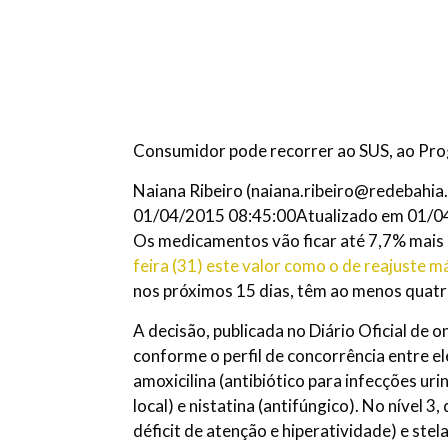
Consumidor pode recorrer ao SUS, ao Prog
Naiana Ribeiro (
naiana.ribeiro@redebahia
01/04/2015 08:45:00
Atualizado em 01/0
Os medicamentos vão ficar até 7,7% mai
feira (31) este valor como o de reajuste 
nos próximos 15 dias, têm ao menos quatro
A decisão, publicada no Diário Oficial de 
conforme o perfil de concorrência entre el
amoxicilina (antibiótico para infecções uri
local) e nistatina (antifúngico). No nível
déficit de atenção e hiperatividade) e stel