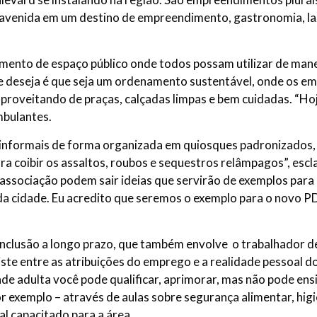
avenida em um destino de empreendimento, gastronomia, laze
mento de espaço público onde todos possam utilizar de man
e deseja é que seja um ordenamento sustentável, onde os e
aproveitando de praças, calçadas limpas e bem cuidadas. “
mbulantes.
 informais de forma organizada em quiosques padronizados, c
coibir os assaltos, roubos e sequestros relâmpagos”, escl
ssociação podem sair ideias que servirão de exemplos para 
r da cidade. Eu acredito que seremos o exemplo para o novo
inclusão a longo prazo, que também envolve o trabalhador de
xiste entre as atribuições do emprego e a realidade pessoal d
de adulta você pode qualificar, aprimorar, mas não pode ensi
r exemplo – através de aulas sobre segurança alimentar, higi
al capacitado para a área.