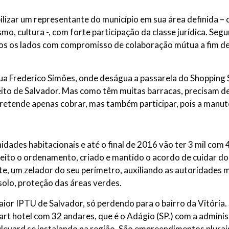
lizar um representante do município em sua área definida –
o, cultura -, com forte participação da classe jurídica. Seg
os os lados com compromisso de colaboração mútua a fim de
 Rua Frederico Simões, onde deságua a passarela do Shopping 
ito de Salvador. Mas como têm muitas barracas, precisam de
pretende apenas cobrar, mas também participar, pois a manu
idades habitacionais e até o final de 2016 vão ter 3 mil com 4
eito o ordenamento, criado e mantido o acordo de cuidar do 
e, um zelador do seu perímetro, auxiliando as autoridades mu
olo, proteção das áreas verdes.
ior IPTU de Salvador, só perdendo para o bairro da Vitóri
art hotel com 32 andares, que é o Adágio (SP.) com a adminis
evard se instalando na região. São empreendimentos plurais 