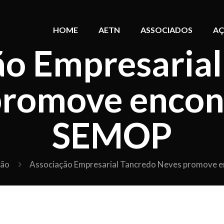
HOME
AETN
ASSOCIADOS
AÇ
ão Empresarial
promove encon
SEMOP
ção
Associação Empresarial Tancredo Neves promove