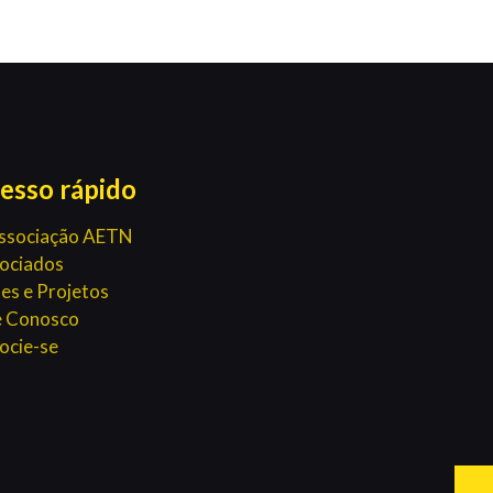
esso rápido
ssociação AETN
ociados
es e Projetos
e Conosco
ocie-se