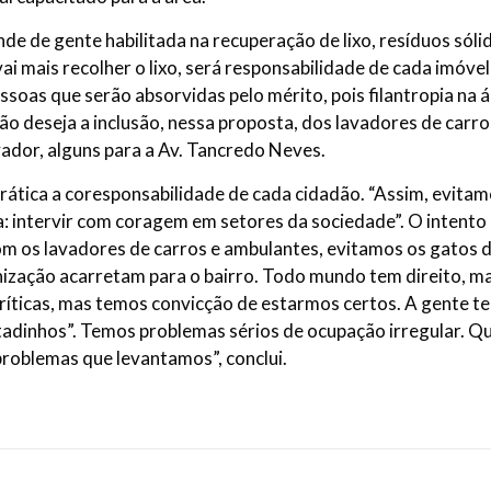
de de gente habilitada na recuperação de lixo, resíduos só
 vai mais recolher o lixo, será responsabilidade de cada imóv
ssoas que serão absorvidas pelo mérito, pois filantropia na á
ção deseja a inclusão, nessa proposta, dos lavadores de carr
ador, alguns para a Av. Tancredo Neves.
rática a coresponsabilidade de cada cidadão. “Assim, evitam
a: intervir com coragem em setores da sociedade”. O intento
 os lavadores de carros e ambulantes, evitamos os gatos de 
nização acarretam para o bairro. Todo mundo tem direito, m
ríticas, mas temos convicção de estarmos certos. A gente t
adinhos”. Temos problemas sérios de ocupação irregular. 
problemas que levantamos”, conclui.