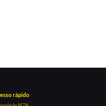
esso rápido
ssociação AETN