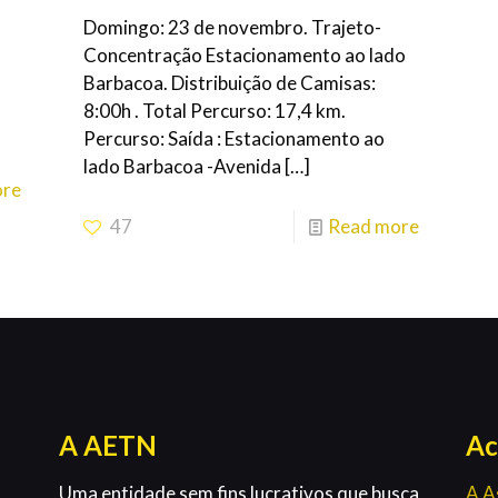
Domingo: 23 de novembro. Trajeto-
Concentração Estacionamento ao lado
Barbacoa. Distribuição de Camisas:
8:00h . Total Percurso: 17,4 km.
Percurso: Saída : Estacionamento ao
lado Barbacoa -Avenida
[…]
ore
47
Read more
A AETN
Ac
Uma entidade sem fins lucrativos que busca
A A