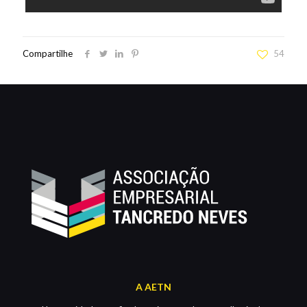
Compartilhe
54
A AETN