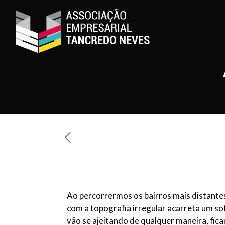
Ao percorrermos os bairros mais distante
com a topografia irregular acarreta um sof
vão se ajeitando de qualquer maneira, fic