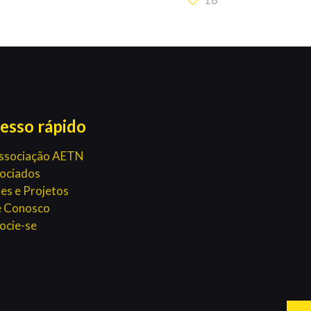
esso rápido
ssociação AETN
ociados
es e Projetos
e Conosco
ocie-se