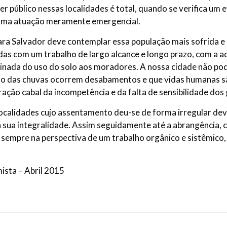
r público nessas localidades é total, quando se verifica um 
 uma atuação meramente emergencial.
ra Salvador deve contemplar essa população mais sofrida e 
das com um trabalho de largo alcance e longo prazo, com a ad
linada do uso do solo aos moradores. A nossa cidade não po
o das chuvas ocorrem desabamentos e que vidas humanas são
ração cabal da incompetência e da falta de sensibilidade dos
localidades cujo assentamento deu-se de forma irregular dev
a sua integralidade. Assim seguidamente até a abrangência, 
sempre na perspectiva de um trabalho orgânico e sistêmico, c
sta – Abril 2015