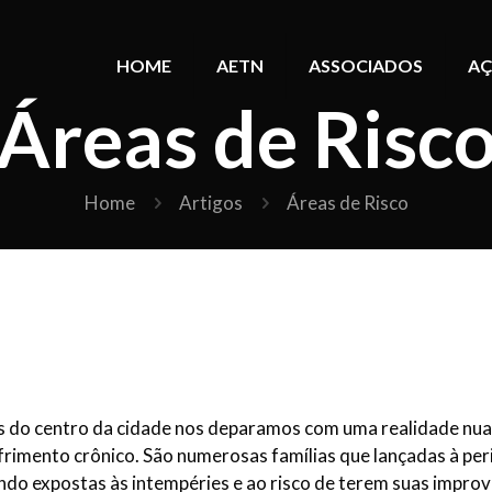
HOME
AETN
ASSOCIADOS
AÇ
Áreas de Risc
Home
Artigos
Áreas de Risco
s do centro da cidade nos deparamos com uma realidade nua 
rimento crônico. São numerosas famílias que lançadas à perif
ando expostas às intempéries e ao risco de terem suas impro