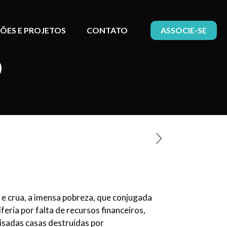
ÕES E PROJETOS
CONTATO
ASSOCIE-SE
o
e crua, a imensa pobreza, que conjugada
eria por falta de recursos financeiros,
visadas casas destruídas por