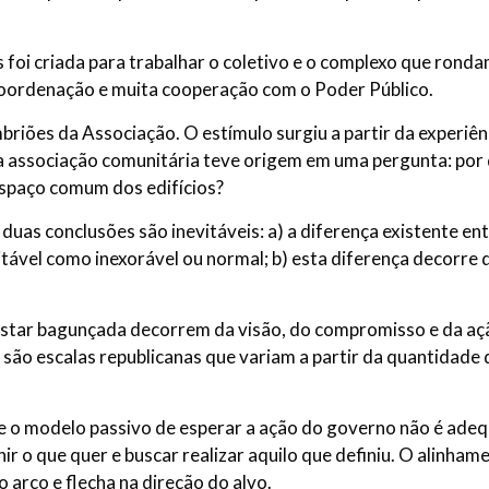
foi criada para trabalhar o coletivo e o complexo que rond
coordenação e muita cooperação com o Poder Público.
iões da Associação. O estímulo surgiu a partir da experiên
 a associação comunitária teve origem em uma pergunta: por 
espaço comum dos edifícios?
uas conclusões são inevitáveis: a) a diferença existente ent
ceitável como inexorável ou normal; b) esta diferença decor
estar bagunçada decorrem da visão, do compromisso e da aç
de são escalas republicanas que variam a partir da quantidad
 que o modelo passivo de esperar a ação do governo não é ad
nir o que quer e buscar realizar aquilo que definiu. O alinham
 arco e flecha na direção do alvo.