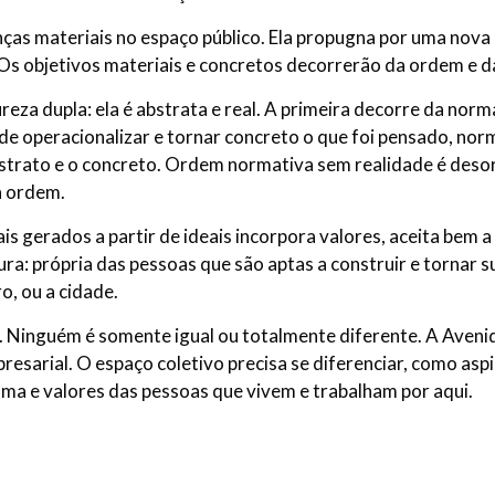
ças materiais no espaço público. Ela propugna por uma nova
 Os objetivos materiais e concretos decorrerão da ordem e da
a dupla: ela é abstrata e real. A primeira decorre da norma
 de operacionalizar e tornar concreto o que foi pensado, norm
strato e o concreto. Ordem normativa sem realidade é deso
a ordem.
gerados a partir de ideais incorpora valores, aceita bem a 
ra: própria das pessoas que são aptas a construir e tornar 
ro, ou a cidade.
i. Ninguém é somente igual ou totalmente diferente. A Aven
esarial. O espaço coletivo precisa se diferenciar, como aspir
alma e valores das pessoas que vivem e trabalham por aqui.