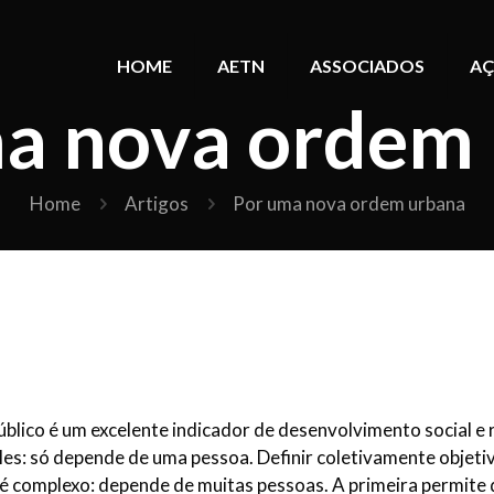
HOME
AETN
ASSOCIADOS
AÇ
a nova ordem
Home
Artigos
Por uma nova ordem urbana
úblico é um excelente indicador de desenvolvimento social e 
ples: só depende de uma pessoa. Definir coletivamente objeti
do é complexo: depende de muitas pessoas. A primeira permite