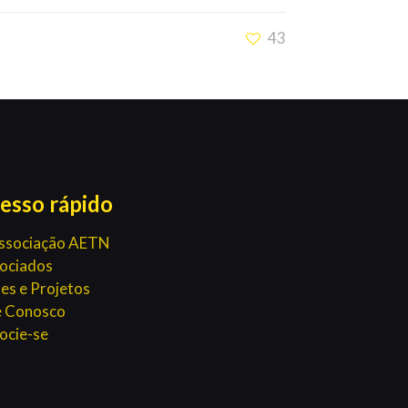
43
esso rápido
ssociação AETN
ociados
es e Projetos
e Conosco
ocie-se