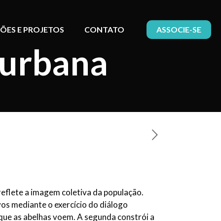
ÕES E PROJETOS
CONTATO
ASSOCIE-SE
 urbana
reflete a imagem coletiva da população.
vos mediante o exercício do diálogo
 que as abelhas voem. A segunda constrói a