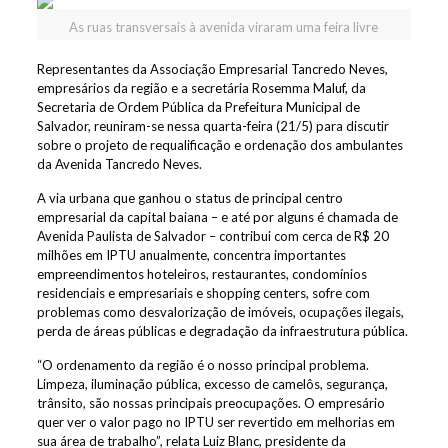
As ruas transversais à avenida viraram uma feira livre
Representantes da Associação Empresarial Tancredo Neves,
empresários da região e a secretária Rosemma Maluf, da
Secretaria de Ordem Pública da Prefeitura Municipal de
Salvador, reuniram-se nessa quarta-feira (21/5) para discutir
sobre o projeto de requalificação e ordenação dos ambulantes
da Avenida Tancredo Neves.
A via urbana que ganhou o status de principal centro
empresarial da capital baiana – e até por alguns é chamada de
Avenida Paulista de Salvador – contribui com cerca de R$ 20
milhões em IPTU anualmente, concentra importantes
empreendimentos hoteleiros, restaurantes, condomínios
residenciais e empresariais e shopping centers, sofre com
problemas como desvalorização de imóveis, ocupações ilegais,
perda de áreas públicas e degradação da infraestrutura pública.
“O ordenamento da região é o nosso principal problema.
Limpeza, iluminação pública, excesso de camelôs, segurança,
trânsito, são nossas principais preocupações. O empresário
quer ver o valor pago no IPTU ser revertido em melhorias em
sua área de trabalho”, relata Luiz Blanc, presidente da